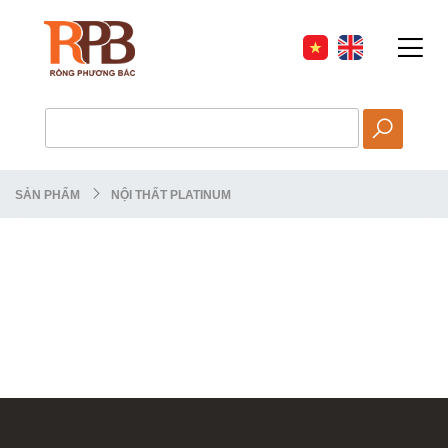
HOT
SẢN PHẨM
NỘI THẤT PLATINUM