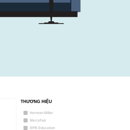
THƯƠNG HIỆU
Herman Miller
MerryFair
RPB Education