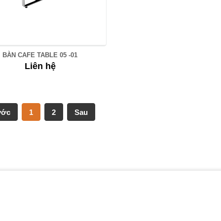
BÀN CAFE TABLE 05 -01
Liên hệ
ước
1
2
Sau