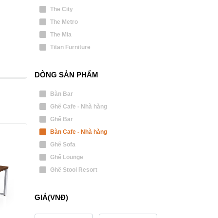
The City
The Metro
The Mia
Titan Furniture
DÒNG SẢN PHẨM
Bàn Bar
Ghế Cafe - Nhà hàng
Ghế Bar
Bàn Cafe - Nhà hàng
Ghế Sofa
Ghế Lounge
Ghế Stool Resort
GIÁ(VNĐ)